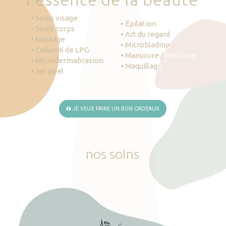
• Soins visage
• Épilation
• Soins corps
• Art du regard
• Massage
• Microblading
• Cellum6 de LPG
• Manucure / Pédicure
• Microdermabrasion
• Maquillage
• Jet peel
JE VEUX FAIRE UN BON CADEAUX
nos
soins