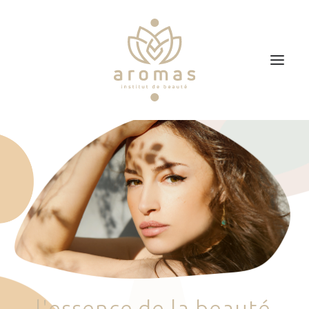
Accueil
Soins
Je veux faire un bon cadeau
Plan d’accès
Prendre RDV
l
'
e
s
s
e
n
c
e
d
e
l
a
b
e
a
u
t
é