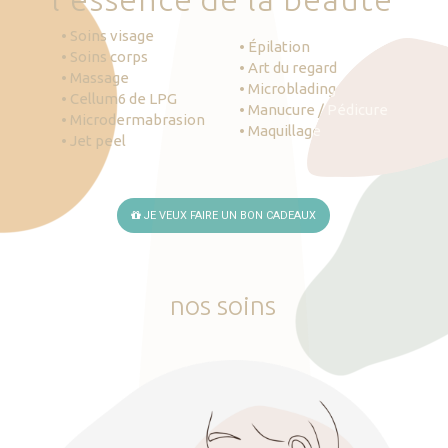
• Soins visage
• Épilation
• Soins corps
• Art du regard
• Massage
• Microblading
• Cellum6 de LPG
• Manucure / Pédicure
• Microdermabrasion
• Maquillage
• Jet peel
JE VEUX FAIRE UN BON CADEAUX
nos
soins