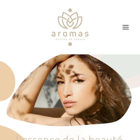
Accueil
Soins
Je veux faire un bon cadeau
Plan d’accès
Prendre RDV
l
'
e
s
s
e
n
c
e
d
e
l
a
b
e
a
u
t
é