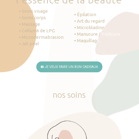
• Soins visage
• Épilation
• Soins corps
• Art du regard
• Massage
• Microblading
• Cellum6 de LPG
• Manucure / Pédicure
• Microdermabrasion
• Maquillage
• Jet peel
JE VEUX FAIRE UN BON CADEAUX
nos
soins