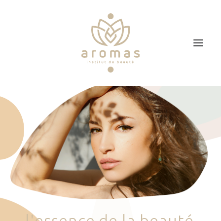
Accueil
Soins
Je veux faire un bon cadeau
Plan d’accès
Prendre RDV
l
'
e
s
s
e
n
c
e
d
e
l
a
b
e
a
u
t
é