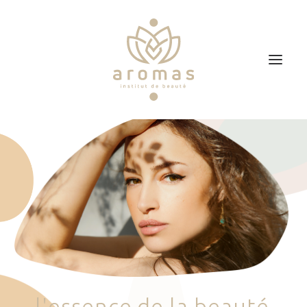
Accueil
Soins
Je veux faire un bon cadeau
Plan d’accès
Prendre RDV
l
'
e
s
s
e
n
c
e
d
e
l
a
b
e
a
u
t
é