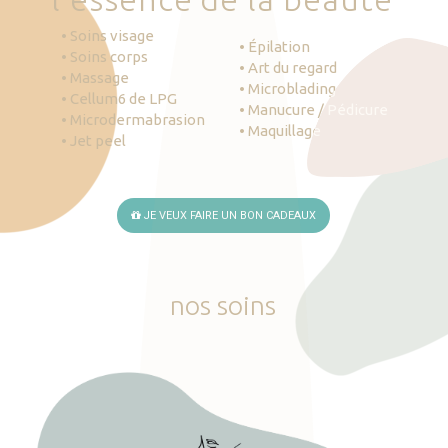
• Soins visage
• Épilation
• Soins corps
• Art du regard
• Massage
• Microblading
• Cellum6 de LPG
• Manucure / Pédicure
• Microdermabrasion
• Maquillage
• Jet peel
JE VEUX FAIRE UN BON CADEAUX
nos
soins