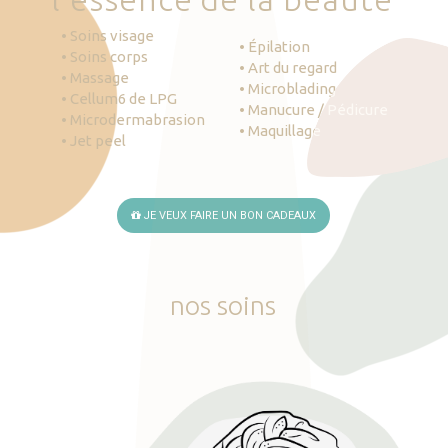
• Soins visage
• Épilation
• Soins corps
• Art du regard
• Massage
• Microblading
• Cellum6 de LPG
• Manucure / Pédicure
• Microdermabrasion
• Maquillage
• Jet peel
JE VEUX FAIRE UN BON CADEAUX
nos
soins