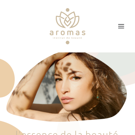
Accueil
Soins
Je veux faire un bon cadeau
Plan d’accès
Prendre RDV
l
'
e
s
s
e
n
c
e
d
e
l
a
b
e
a
u
t
é