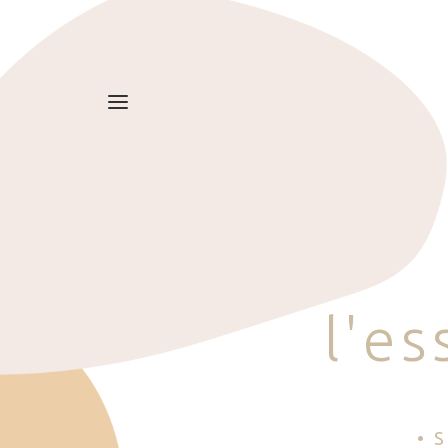
l
'
e
s
• 