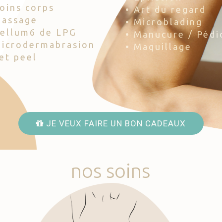
Soins corps
• Art du regard
Massage
• Microblading
Cellum6 de LPG
• Manucure / Pédi
Microdermabrasion
• Maquillage
Jet peel
JE VEUX FAIRE UN BON CADEAUX
nos
soins