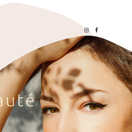
a
u
t
é