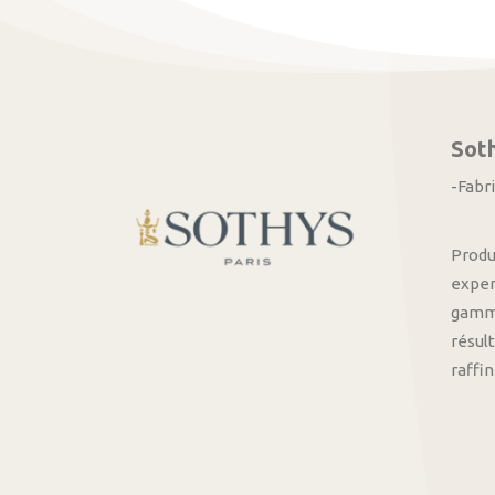
Sot
-Fabr
Produ
exper
gamme
résult
raffi