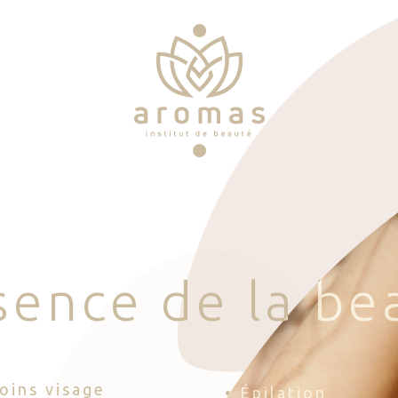
s
e
n
c
e
d
e
l
a
b
e
Soins visage
• Épilation