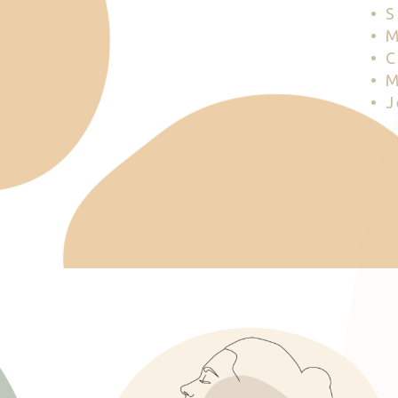
• 
• 
• 
• 
• 