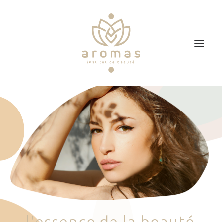
Accueil
Soins
Je veux faire un bon cadeau
Plan d’accès
Prendre RDV
l
'
e
s
s
e
n
c
e
d
e
l
a
b
e
a
u
t
é