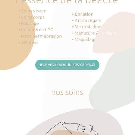
• Soins visage
• Épilation
• Soins corps
• Art du regard
• Massage
• Microblading
• Cellum6 de LPG
• Manucure / Pédicure
• Microdermabrasion
• Maquillage
• Jet peel
JE VEUX FAIRE UN BON CADEAUX
nos
soins