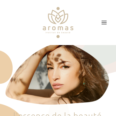
Accueil
Soins
Je veux faire un bon cadeau
Plan d’accès
Prendre RDV
l
'
e
s
s
e
n
c
e
d
e
l
a
b
e
a
u
t
é