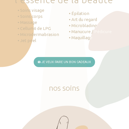
• Soins visage
• Épilation
• Soins corps
• Art du regard
• Massage
• Microblading
• Cellum6 de LPG
• Manucure / Pédicure
• Microdermabrasion
• Maquillage
• Jet peel
JE VEUX FAIRE UN BON CADEAUX
nos
soins