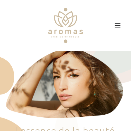
Accueil
Soins
Je veux faire un bon cadeau
Plan d’accès
Prendre RDV
l
'
e
s
s
e
n
c
e
d
e
l
a
b
e
a
u
t
é