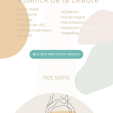
• Soins visage
• Épilation
• Soins corps
• Art du regard
• Massage
• Microblading
• Cellum6 de LPG
• Manucure / Pédicure
• Microdermabrasion
• Maquillage
• Jet peel
JE VEUX FAIRE UN BON CADEAUX
nos
soins