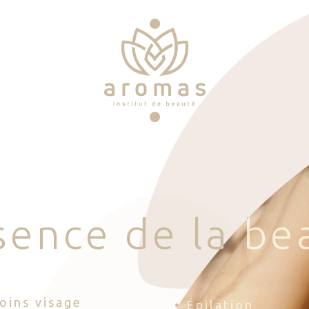
s
e
n
c
e
d
e
l
a
b
e
Soins visage
• Épilation