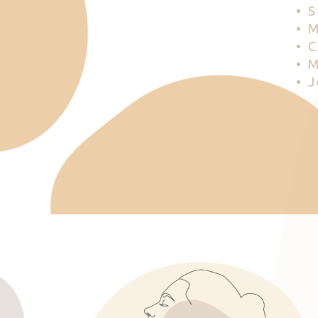
• 
• 
• 
• 
• 