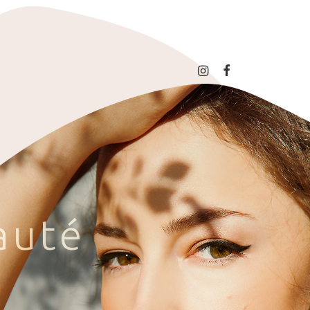
a
u
t
é