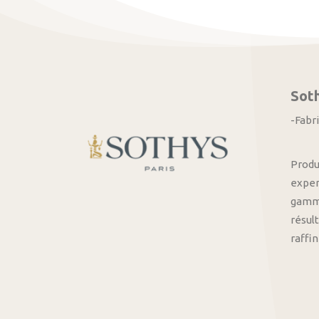
Sot
-Fabr
Produ
exper
gamme
résult
raffi