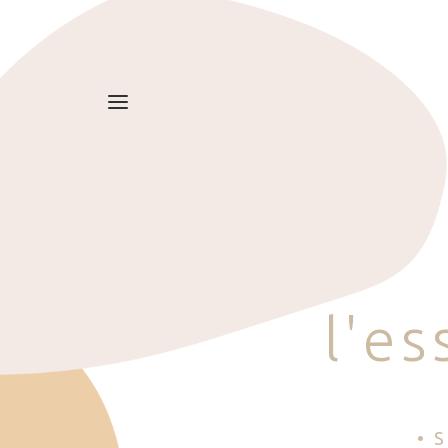
l
'
e
s
• 