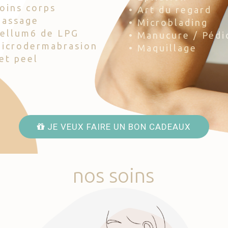
Soins corps
• Art du regard
Massage
• Microblading
Cellum6 de LPG
• Manucure / Pédi
Microdermabrasion
• Maquillage
Jet peel
JE VEUX FAIRE UN BON CADEAUX
nos
soins