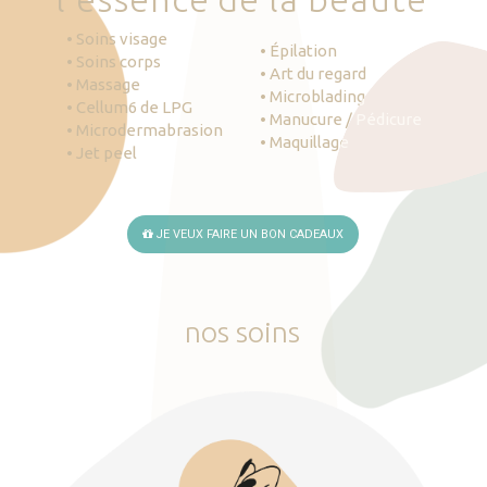
• Soins visage
• Épilation
• Soins corps
• Art du regard
• Massage
• Microblading
• Cellum6 de LPG
• Manucure / Pédicure
• Microdermabrasion
• Maquillage
• Jet peel
JE VEUX FAIRE UN BON CADEAUX
nos
soins