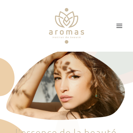
Accueil
Soins
Je veux faire un bon cadeau
Plan d’accès
Prendre RDV
l
'
e
s
s
e
n
c
e
d
e
l
a
b
e
a
u
t
é