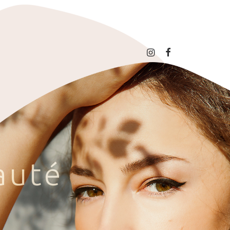
a
u
t
é