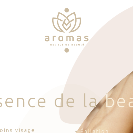
s
e
n
c
e
d
e
l
a
b
e
Soins visage
• Épilation