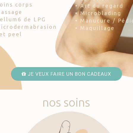
Soins corps
• Art du regard
Massage
• Microblading
Cellum6 de LPG
• Manucure / Pédi
Microdermabrasion
• Maquillage
Jet peel
JE VEUX FAIRE UN BON CADEAUX
nos
soins