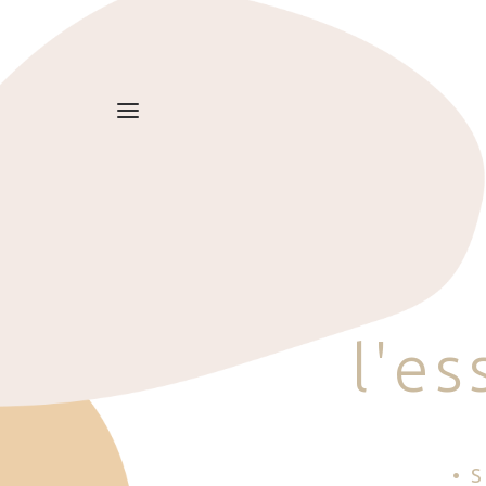
l
'
e
s
• 