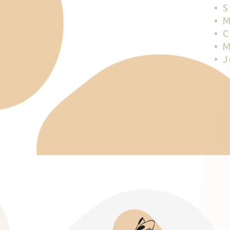
• 
• 
• 
• 
• 