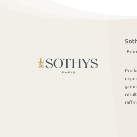
Sot
-Fabr
Produ
exper
gamme
résult
raffi