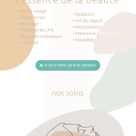
• Soins visage
• Épilation
• Soins corps
• Art du regard
• Massage
• Microblading
• Cellum6 de LPG
• Manucure / Pédicure
• Microdermabrasion
• Maquillage
• Jet peel
JE VEUX FAIRE UN BON CADEAUX
nos
soins