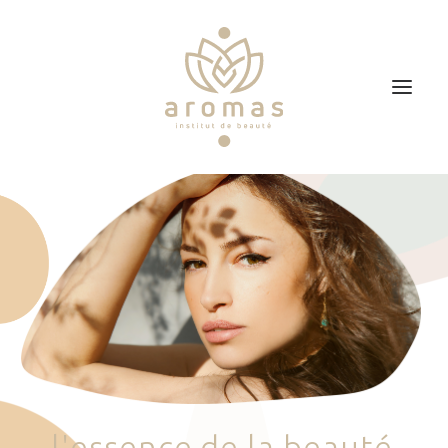
Accueil
Soins
Je veux faire un bon cadeau
Plan d’accès
Prendre RDV
l
'
e
s
s
e
n
c
e
d
e
l
a
b
e
a
u
t
é