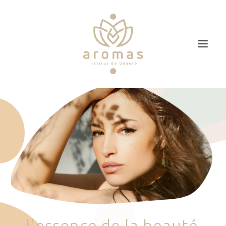
Accueil
Soins
Je veux faire un bon cadeau
Plan d’accès
Prendre RDV
l
'
e
s
s
e
n
c
e
d
e
l
a
b
e
a
u
t
é