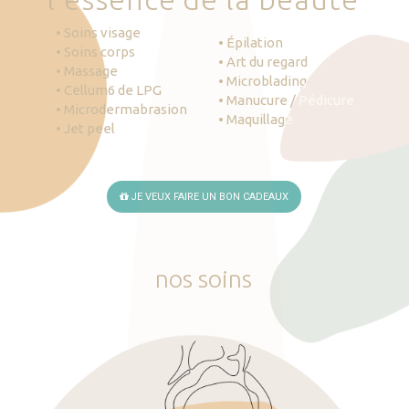
• Soins visage
• Épilation
• Soins corps
• Art du regard
• Massage
• Microblading
• Cellum6 de LPG
• Manucure / Pédicure
• Microdermabrasion
• Maquillage
• Jet peel
JE VEUX FAIRE UN BON CADEAUX
nos
soins