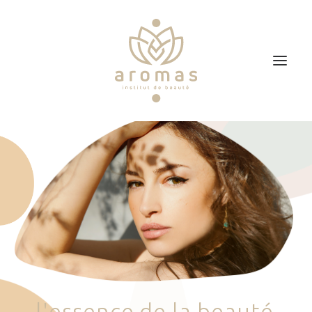
Accueil
Soins
Je veux faire un bon cadeau
Plan d’accès
Prendre RDV
l
'
e
s
s
e
n
c
e
d
e
l
a
b
e
a
u
t
é