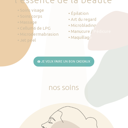
• Soins visage
• Épilation
• Soins corps
• Art du regard
• Massage
• Microblading
• Cellum6 de LPG
• Manucure / Pédicure
• Microdermabrasion
• Maquillage
• Jet peel
JE VEUX FAIRE UN BON CADEAUX
nos
soins