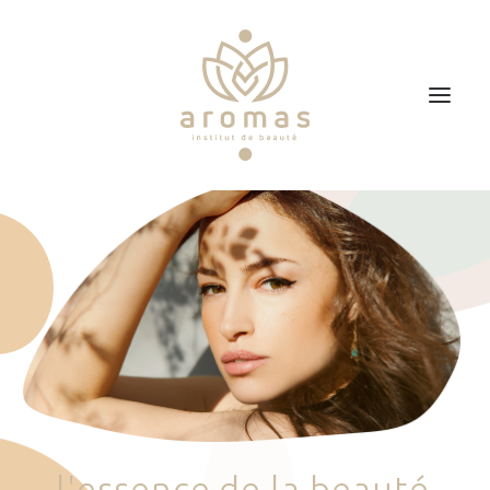
Accueil
Soins
Je veux faire un bon cadeau
Plan d’accès
Prendre RDV
l
'
e
s
s
e
n
c
e
d
e
l
a
b
e
a
u
t
é