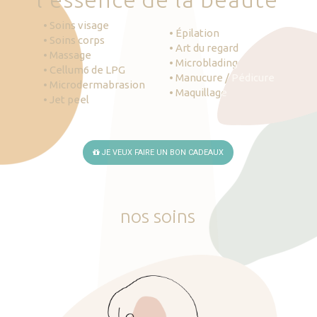
• Soins visage
• Épilation
• Soins corps
• Art du regard
• Massage
• Microblading
• Cellum6 de LPG
• Manucure / Pédicure
• Microdermabrasion
• Maquillage
• Jet peel
JE VEUX FAIRE UN BON CADEAUX
nos
soins