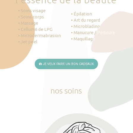
• Soins visage
• Épilation
• Soins corps
• Art du regard
• Massage
• Microblading
• Cellum6 de LPG
• Manucure / Pédicure
• Microdermabrasion
• Maquillage
• Jet peel
JE VEUX FAIRE UN BON CADEAUX
nos
soins