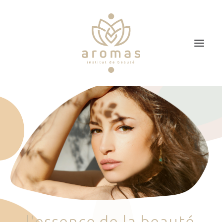
Accueil
Soins
Je veux faire un bon cadeau
Plan d’accès
Prendre RDV
l
'
e
s
s
e
n
c
e
d
e
l
a
b
e
a
u
t
é