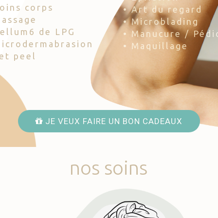
Soins corps
• Art du regard
Massage
• Microblading
Cellum6 de LPG
• Manucure / Pédi
Microdermabrasion
• Maquillage
Jet peel
JE VEUX FAIRE UN BON CADEAUX
nos
soins