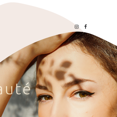
a
u
t
é