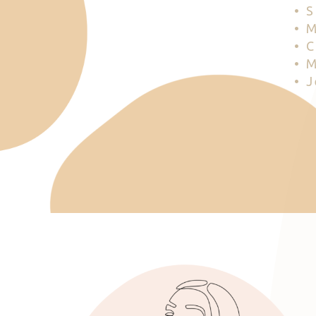
• 
• 
• 
• 
• 