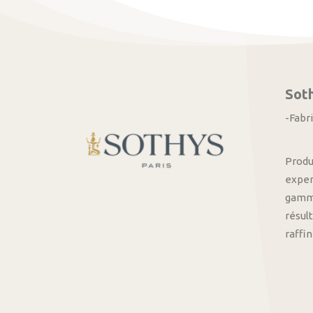
Sot
-Fabr
Produ
exper
gamme
résult
raffi