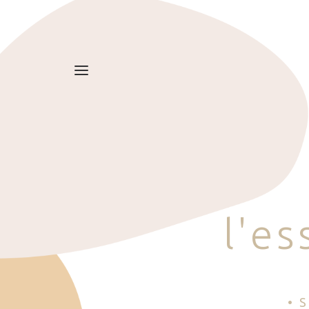
l
'
e
s
• 