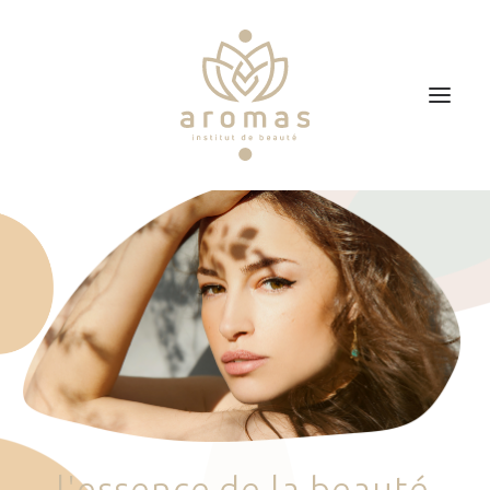
Accueil
Soins
Je veux faire un bon cadeau
Plan d’accès
Prendre RDV
l
'
e
s
s
e
n
c
e
d
e
l
a
b
e
a
u
t
é