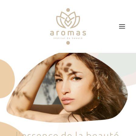
Accueil
Soins
Je veux faire un bon cadeau
Plan d’accès
Prendre RDV
l
'
e
s
s
e
n
c
e
d
e
l
a
b
e
a
u
t
é