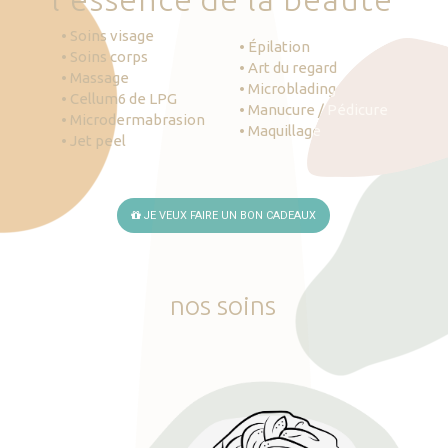
• Soins visage
• Épilation
• Soins corps
• Art du regard
• Massage
• Microblading
• Cellum6 de LPG
• Manucure / Pédicure
• Microdermabrasion
• Maquillage
• Jet peel
JE VEUX FAIRE UN BON CADEAUX
nos
soins