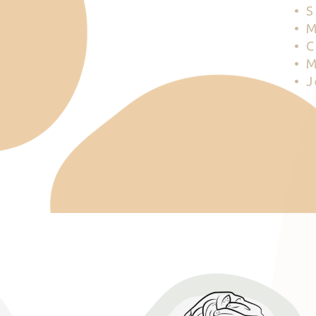
• 
• 
• 
• 
• 