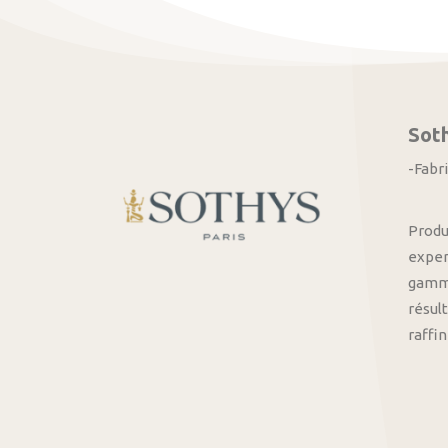
Sot
-Fabr
Produ
exper
gamme
résult
raffi