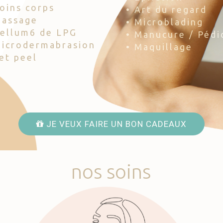
Soins corps
• Art du regard
Massage
• Microblading
Cellum6 de LPG
• Manucure / Pédi
Microdermabrasion
• Maquillage
Jet peel
JE VEUX FAIRE UN BON CADEAUX
nos
soins