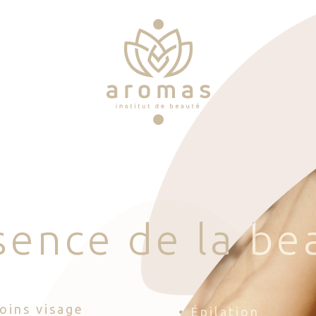
s
e
n
c
e
d
e
l
a
b
e
Soins visage
• Épilation