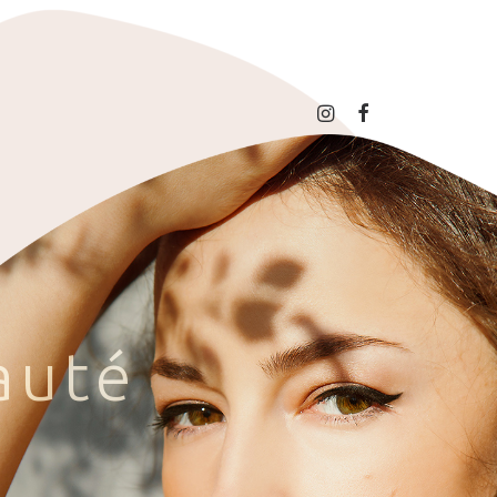
a
u
t
é