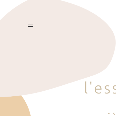
l
'
e
s
• 