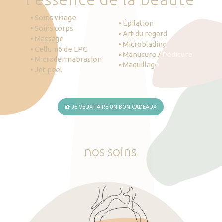
• Soins visage
• Épilation
• Soins corps
• Art du regard
• Massage
• Microblading
• Cellum6 de LPG
• Manucure / Pédicure
• Microdermabrasion
• Maquillage
• Jet peel
JE VEUX FAIRE UN BON CADEAUX
nos
soins