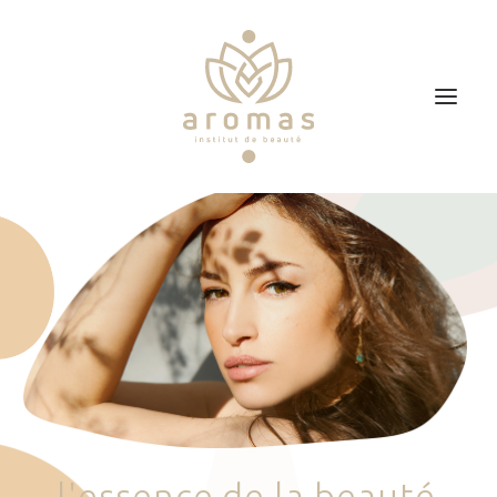
Accueil
Soins
Je veux faire un bon cadeau
Plan d’accès
Prendre RDV
l
'
e
s
s
e
n
c
e
d
e
l
a
b
e
a
u
t
é