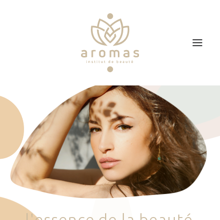
Accueil
Soins
Je veux faire un bon cadeau
Plan d’accès
Prendre RDV
l
'
e
s
s
e
n
c
e
d
e
l
a
b
e
a
u
t
é