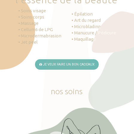
• Soins visage
• Épilation
• Soins corps
• Art du regard
• Massage
• Microblading
• Cellum6 de LPG
• Manucure / Pédicure
• Microdermabrasion
• Maquillage
• Jet peel
JE VEUX FAIRE UN BON CADEAUX
nos
soins