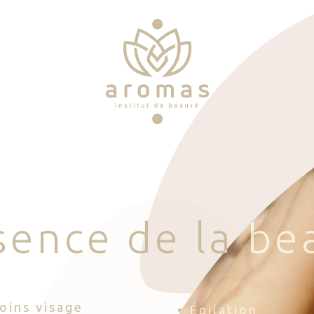
s
e
n
c
e
d
e
l
a
b
e
Soins visage
• Épilation