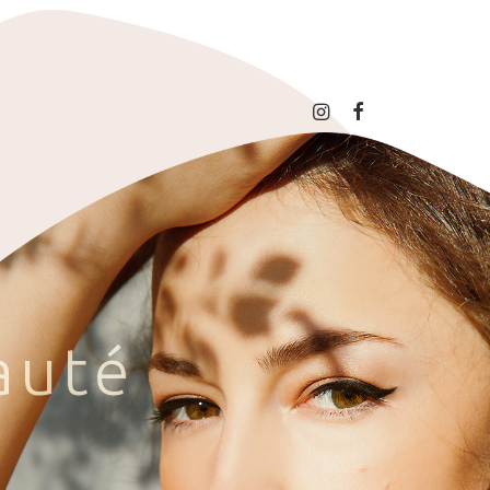
a
u
t
é