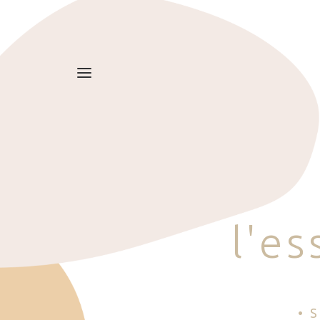
l
'
e
s
• 