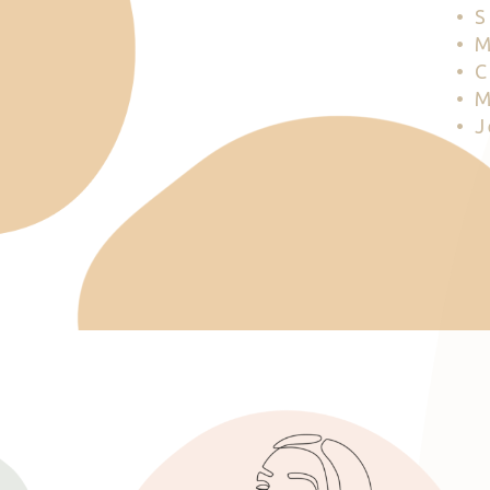
• 
• 
• 
• 
• 