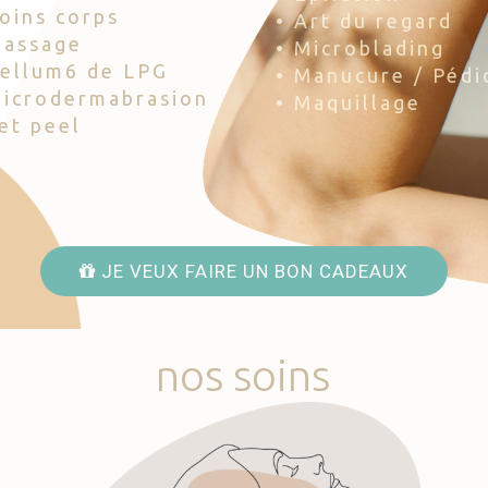
Soins corps
• Art du regard
Massage
• Microblading
Cellum6 de LPG
• Manucure / Pédi
Microdermabrasion
• Maquillage
Jet peel
JE VEUX FAIRE UN BON CADEAUX
nos
soins