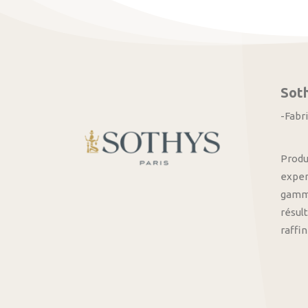
Sot
-Fabr
Produ
exper
gamme
résult
raffi