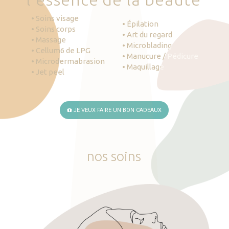
• Soins visage
• Épilation
• Soins corps
• Art du regard
• Massage
• Microblading
• Cellum6 de LPG
• Manucure / Pédicure
• Microdermabrasion
• Maquillage
• Jet peel
JE VEUX FAIRE UN BON CADEAUX
nos
soins