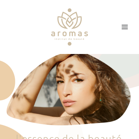
Accueil
Soins
Je veux faire un bon cadeau
Plan d’accès
Prendre RDV
l
'
e
s
s
e
n
c
e
d
e
l
a
b
e
a
u
t
é