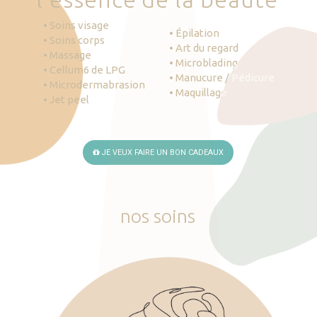
• Soins visage
• Épilation
• Soins corps
• Art du regard
• Massage
• Microblading
• Cellum6 de LPG
• Manucure / Pédicure
• Microdermabrasion
• Maquillage
• Jet peel
JE VEUX FAIRE UN BON CADEAUX
nos
soins