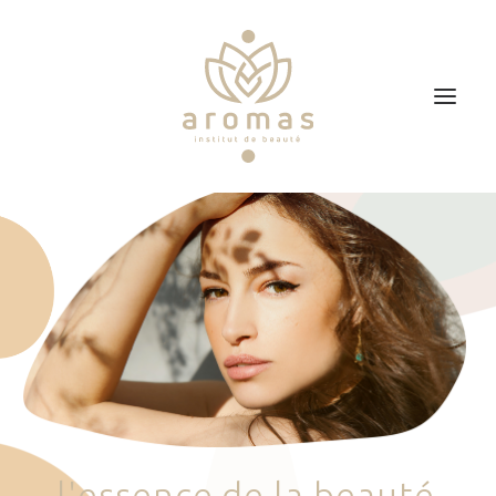
Accueil
Soins
Je veux faire un bon cadeau
Plan d’accès
Prendre RDV
l
'
e
s
s
e
n
c
e
d
e
l
a
b
e
a
u
t
é