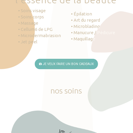
• Soins visage
• Épilation
• Soins corps
• Art du regard
• Massage
• Microblading
• Cellum6 de LPG
• Manucure / Pédicure
• Microdermabrasion
• Maquillage
• Jet peel
JE VEUX FAIRE UN BON CADEAUX
nos
soins