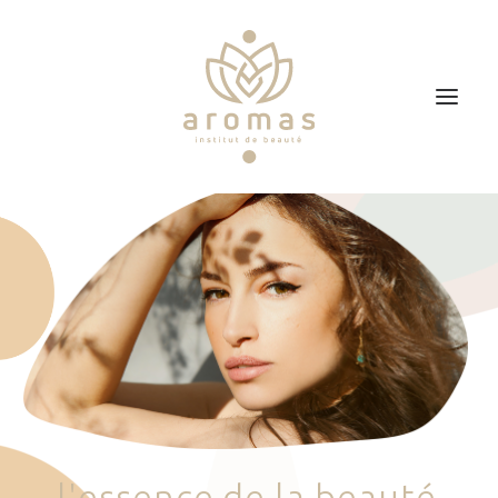
Accueil
Soins
Je veux faire un bon cadeau
Plan d’accès
Prendre RDV
l
'
e
s
s
e
n
c
e
d
e
l
a
b
e
a
u
t
é