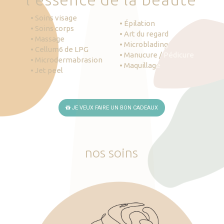
• Soins visage
• Épilation
• Soins corps
• Art du regard
• Massage
• Microblading
• Cellum6 de LPG
• Manucure / Pédicure
• Microdermabrasion
• Maquillage
• Jet peel
JE VEUX FAIRE UN BON CADEAUX
nos
soins