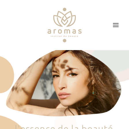
Accueil
Soins
Je veux faire un bon cadeau
Plan d’accès
Prendre RDV
l
'
e
s
s
e
n
c
e
d
e
l
a
b
e
a
u
t
é