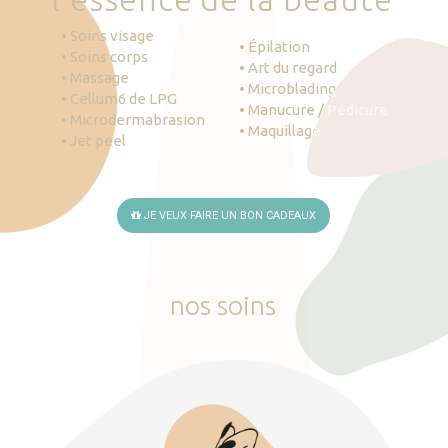
• Soins visage
• Épilation
• Soins corps
• Art du regard
• Massage
• Microblading
• Cellum6 de LPG
• Manucure / Pédicure
• Microdermabrasion
• Maquillage
• Jet peel
JE VEUX FAIRE UN BON CADEAUX
nos
soins