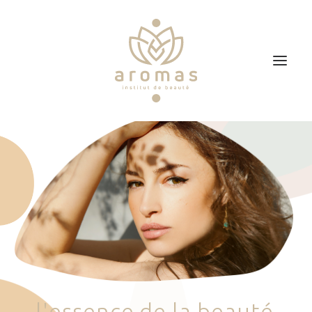
Accueil
Soins
Je veux faire un bon cadeau
Plan d’accès
Prendre RDV
l
'
e
s
s
e
n
c
e
d
e
l
a
b
e
a
u
t
é