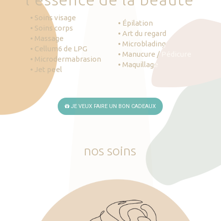
• Soins visage
• Épilation
• Soins corps
• Art du regard
• Massage
• Microblading
• Cellum6 de LPG
• Manucure / Pédicure
• Microdermabrasion
• Maquillage
• Jet peel
JE VEUX FAIRE UN BON CADEAUX
nos
soins