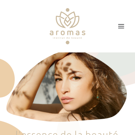
Accueil
Soins
Je veux faire un bon cadeau
Plan d’accès
Prendre RDV
l
'
e
s
s
e
n
c
e
d
e
l
a
b
e
a
u
t
é