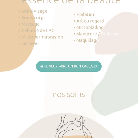
• Soins visage
• Épilation
• Soins corps
• Art du regard
• Massage
• Microblading
• Cellum6 de LPG
• Manucure / Pédicure
• Microdermabrasion
• Maquillage
• Jet peel
JE VEUX FAIRE UN BON CADEAUX
nos
soins