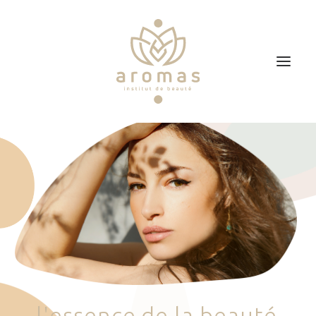
Accueil
Soins
Je veux faire un bon cadeau
Plan d’accès
Prendre RDV
l
'
e
s
s
e
n
c
e
d
e
l
a
b
e
a
u
t
é