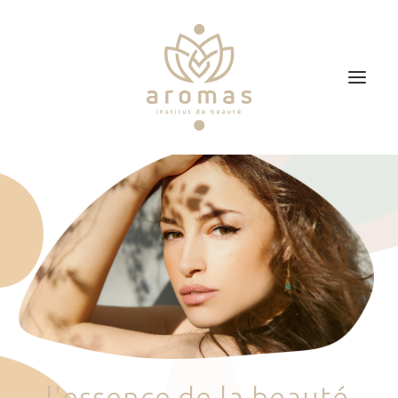
Accueil
Soins
Je veux faire un bon cadeau
Plan d’accès
Prendre RDV
l
'
e
s
s
e
n
c
e
d
e
l
a
b
e
a
u
t
é