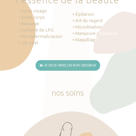
• Soins visage
• Épilation
• Soins corps
• Art du regard
• Massage
• Microblading
• Cellum6 de LPG
• Manucure / Pédicure
• Microdermabrasion
• Maquillage
• Jet peel
JE VEUX FAIRE UN BON CADEAUX
nos
soins