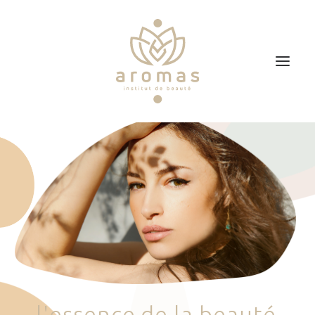
Accueil
Soins
Je veux faire un bon cadeau
Plan d’accès
Prendre RDV
l
'
e
s
s
e
n
c
e
d
e
l
a
b
e
a
u
t
é