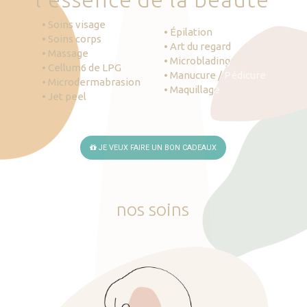
• Soins visage
• Épilation
• Soins corps
• Art du regard
• Massage
• Microblading
• Cellum6 de LPG
• Manucure / Pédicure
• Microdermabrasion
• Maquillage
• Jet peel
JE VEUX FAIRE UN BON CADEAUX
nos
soins