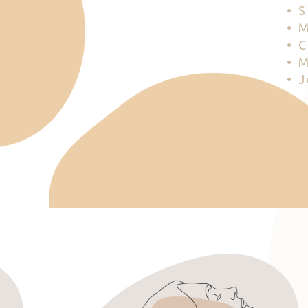
• 
• 
• 
• 
• 