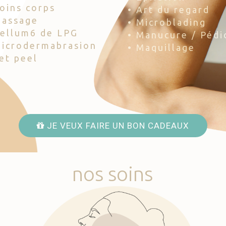
Soins corps
• Art du regard
Massage
• Microblading
Cellum6 de LPG
• Manucure / Pédi
Microdermabrasion
• Maquillage
Jet peel
JE VEUX FAIRE UN BON CADEAUX
nos
soins