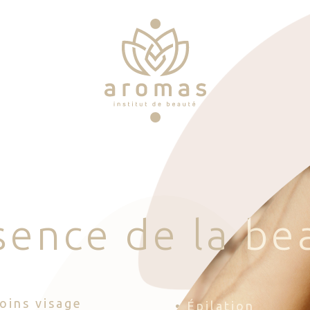
s
e
n
c
e
d
e
l
a
b
e
Soins visage
• Épilation