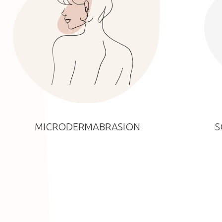
MICRODERMABRASION
S