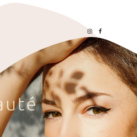
a
u
t
é