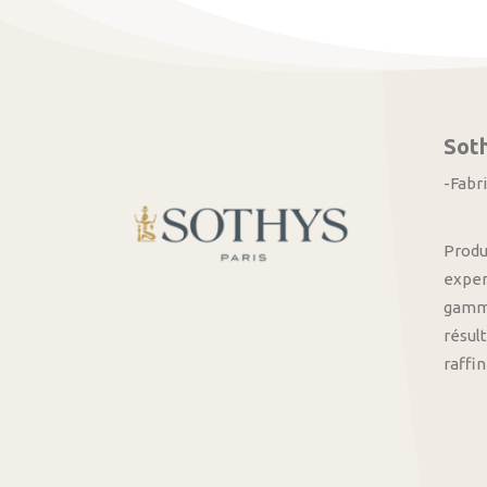
Sot
-Fabr
Produ
exper
gamme
résult
raffi