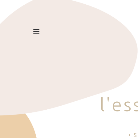
l
'
e
s
• 