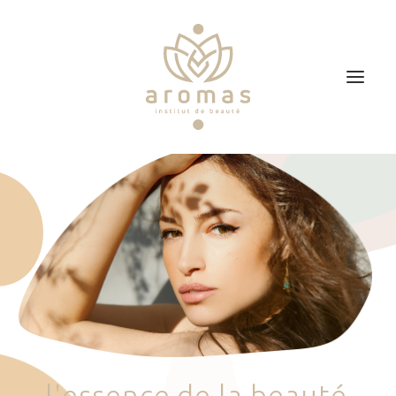
Accueil
Soins
Je veux faire un bon cadeau
Plan d’accès
Prendre RDV
l
'
e
s
s
e
n
c
e
d
e
l
a
b
e
a
u
t
é