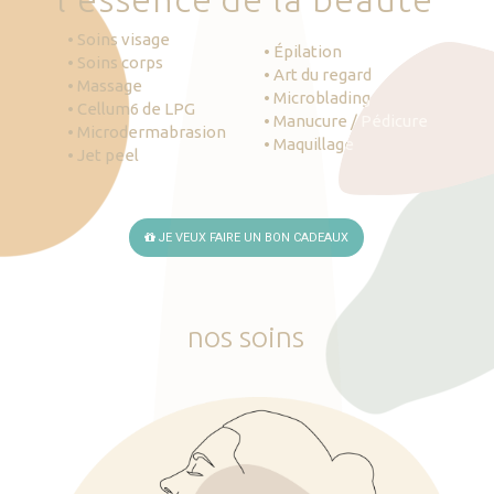
• Soins visage
• Épilation
• Soins corps
• Art du regard
• Massage
• Microblading
• Cellum6 de LPG
• Manucure / Pédicure
• Microdermabrasion
• Maquillage
• Jet peel
JE VEUX FAIRE UN BON CADEAUX
nos
soins