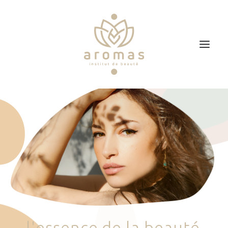
Accueil
Soins
Je veux faire un bon cadeau
Plan d’accès
Prendre RDV
l
'
e
s
s
e
n
c
e
d
e
l
a
b
e
a
u
t
é