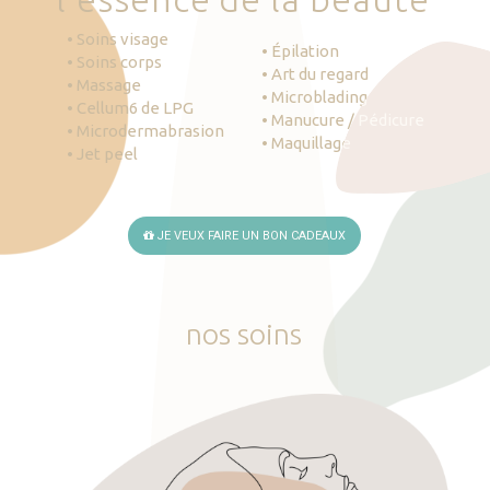
• Soins visage
• Épilation
• Soins corps
• Art du regard
• Massage
• Microblading
• Cellum6 de LPG
• Manucure / Pédicure
• Microdermabrasion
• Maquillage
• Jet peel
JE VEUX FAIRE UN BON CADEAUX
nos
soins