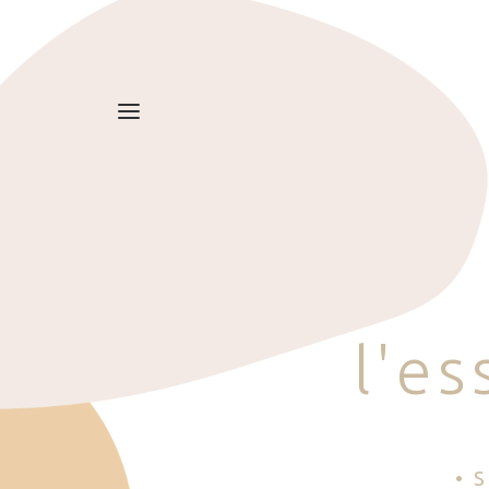
l
'
e
s
• 