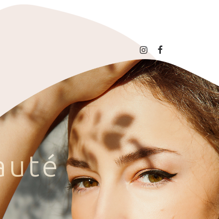
a
u
t
é