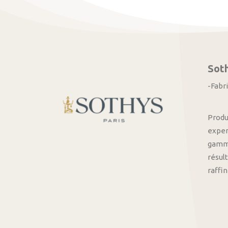
Sot
-Fabr
Produ
exper
gamme
résult
raffi