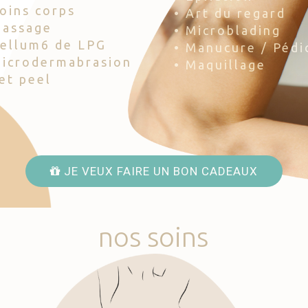
Soins corps
• Art du regard
Massage
• Microblading
Cellum6 de LPG
• Manucure / Pédi
Microdermabrasion
• Maquillage
Jet peel
JE VEUX FAIRE UN BON CADEAUX
nos
soins