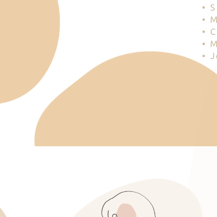
• 
• 
• 
• 
• 