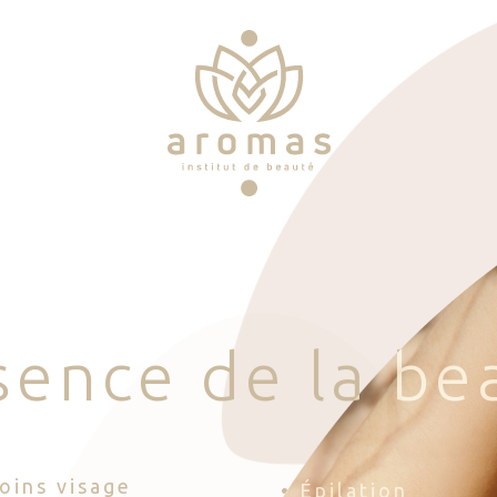
s
e
n
c
e
d
e
l
a
b
e
Soins visage
• Épilation