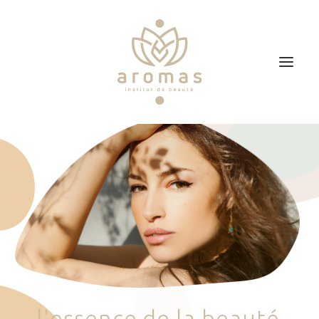
Accueil
Soins
Je veux faire un bon cadeau
Plan d’accès
Prendre RDV
l
'
e
s
s
e
n
c
e
d
e
l
a
b
e
a
u
t
é