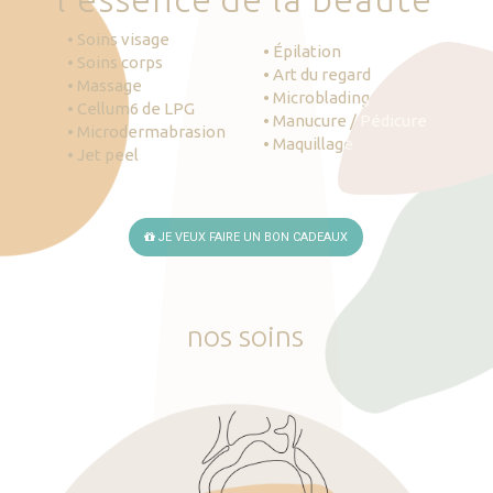
• Soins visage
• Épilation
• Soins corps
• Art du regard
• Massage
• Microblading
• Cellum6 de LPG
• Manucure / Pédicure
• Microdermabrasion
• Maquillage
• Jet peel
JE VEUX FAIRE UN BON CADEAUX
nos
soins