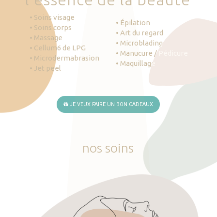
• Soins visage
• Épilation
• Soins corps
• Art du regard
• Massage
• Microblading
• Cellum6 de LPG
• Manucure / Pédicure
• Microdermabrasion
• Maquillage
• Jet peel
JE VEUX FAIRE UN BON CADEAUX
nos
soins