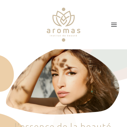
Accueil
Soins
Je veux faire un bon cadeau
Plan d’accès
Prendre RDV
l
'
e
s
s
e
n
c
e
d
e
l
a
b
e
a
u
t
é