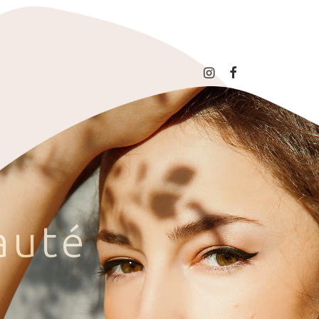
a
u
t
é