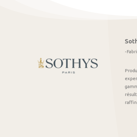
Sot
-Fabr
Produ
exper
gamme
résult
raffi