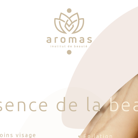
s
e
n
c
e
d
e
l
a
b
e
Soins visage
• Épilation