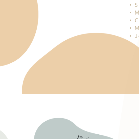
• 
• 
• 
• 
• 