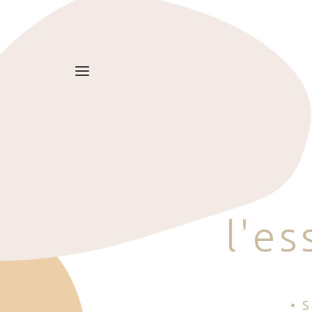
l
'
e
s
• 