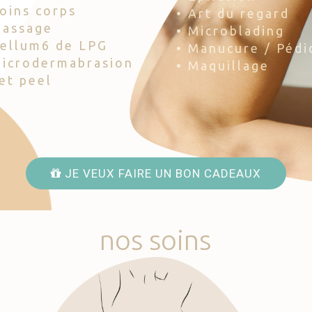
Soins corps
• Art du regard
Massage
• Microblading
Cellum6 de LPG
• Manucure / Pédi
Microdermabrasion
• Maquillage
Jet peel
JE VEUX FAIRE UN BON CADEAUX
nos
soins