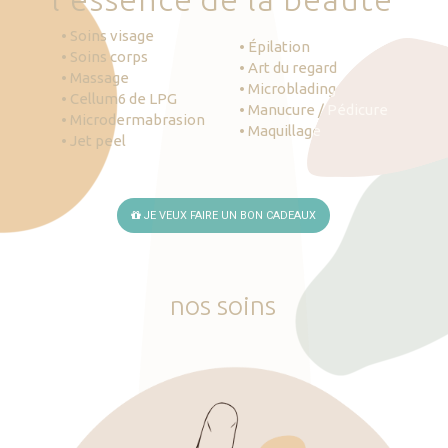
• Soins visage
• Épilation
• Soins corps
• Art du regard
• Massage
• Microblading
• Cellum6 de LPG
• Manucure / Pédicure
• Microdermabrasion
• Maquillage
• Jet peel
JE VEUX FAIRE UN BON CADEAUX
nos
soins