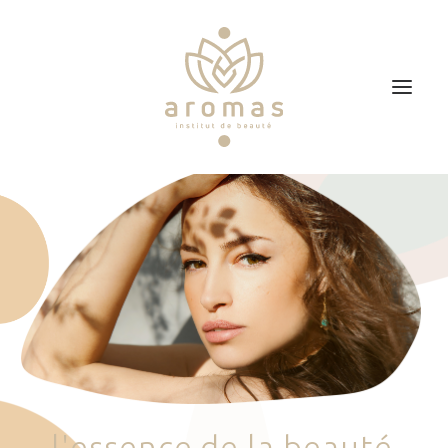
Accueil
Soins
Je veux faire un bon cadeau
Plan d’accès
Prendre RDV
l
'
e
s
s
e
n
c
e
d
e
l
a
b
e
a
u
t
é