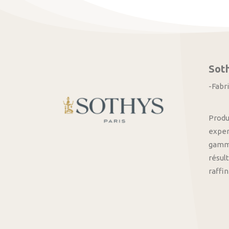
Sot
-Fabr
Produ
exper
gamme
résult
raffi