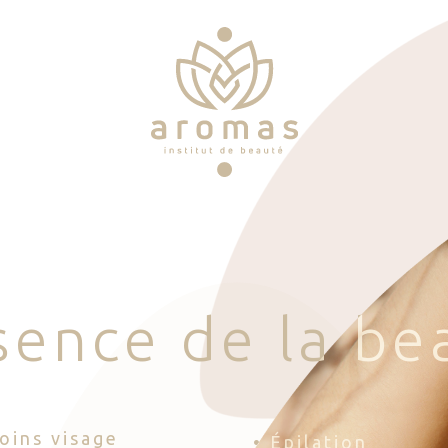
s
e
n
c
e
d
e
l
a
b
e
Soins visage
• Épilation