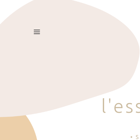
l
'
e
s
• 