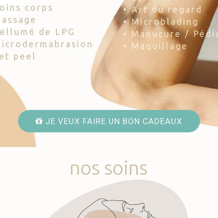
Soins corps
• Art du regard
Massage
• Microblading
Cellum6 de LPG
• Manucure / Pédi
Microdermabrasion
• Maquillage
Jet peel
JE VEUX FAIRE UN BON CADEAUX
nos
soins