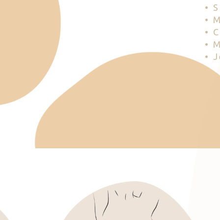
• 
• 
• 
• 
• 