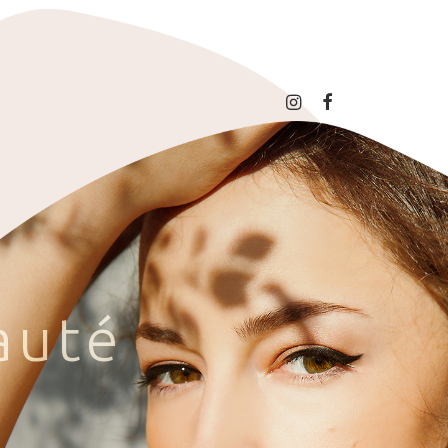
a
u
t
é