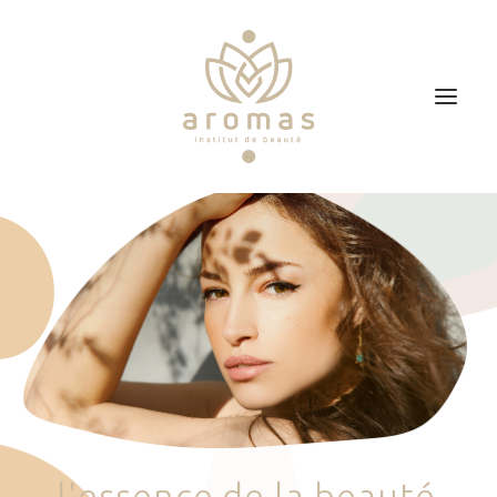
Accueil
Soins
Je veux faire un bon cadeau
Plan d’accès
Prendre RDV
l
'
e
s
s
e
n
c
e
d
e
l
a
b
e
a
u
t
é