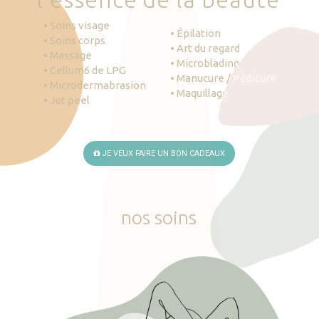
• Soins visage
• Épilation
• Soins corps
• Art du regard
• Massage
• Microblading
• Cellum6 de LPG
• Manucure / Pédicure
• Microdermabrasion
• Maquillage
• Jet peel
JE VEUX FAIRE UN BON CADEAUX
nos
soins