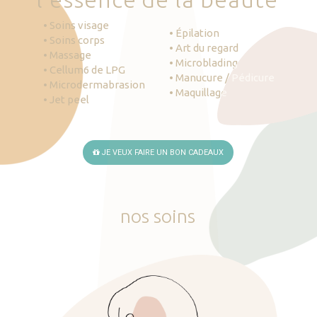
• Soins visage
• Épilation
• Soins corps
• Art du regard
• Massage
• Microblading
• Cellum6 de LPG
• Manucure / Pédicure
• Microdermabrasion
• Maquillage
• Jet peel
JE VEUX FAIRE UN BON CADEAUX
nos
soins