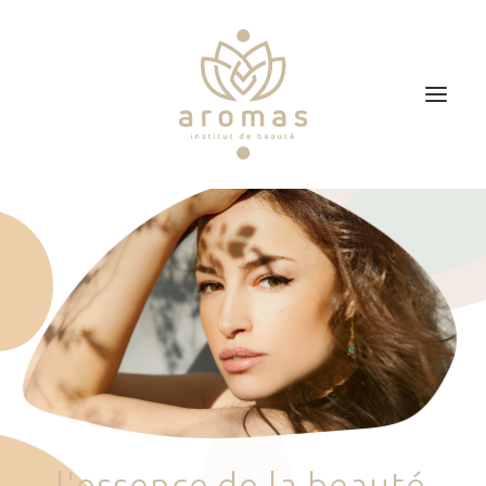
Accueil
Soins
Je veux faire un bon cadeau
Plan d’accès
Prendre RDV
l
'
e
s
s
e
n
c
e
d
e
l
a
b
e
a
u
t
é