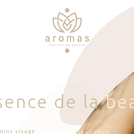
s
e
n
c
e
d
e
l
a
b
e
Soins visage
• Épilation