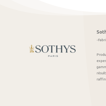
Sot
-Fabr
Produ
exper
gamme
résult
raffi