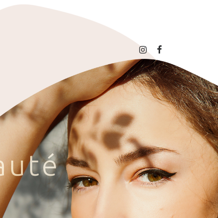
a
u
t
é