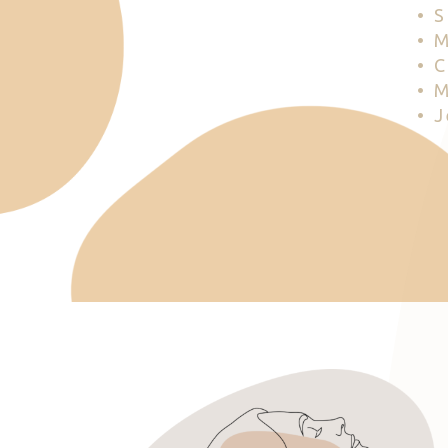
• 
• 
• 
• 
• 