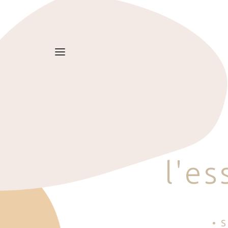
l
'
e
s
• 