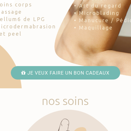
Soins corps
• Art du regard
Massage
• Microblading
Cellum6 de LPG
• Manucure / Pédi
Microdermabrasion
• Maquillage
Jet peel
JE VEUX FAIRE UN BON CADEAUX
nos
soins