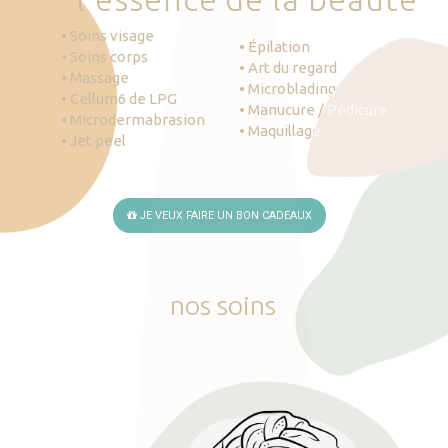
• Soins visage
• Épilation
• Soins corps
• Art du regard
• Massage
• Microblading
• Cellum6 de LPG
• Manucure / Pédicure
• Microdermabrasion
• Maquillage
• Jet peel
JE VEUX FAIRE UN BON CADEAUX
nos
soins