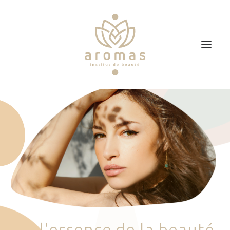
Accueil
Soins
Je veux faire un bon cadeau
Plan d’accès
Prendre RDV
l
'
e
s
s
e
n
c
e
d
e
l
a
b
e
a
u
t
é