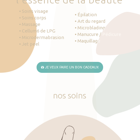
• Soins visage
• Épilation
• Soins corps
• Art du regard
• Massage
• Microblading
• Cellum6 de LPG
• Manucure / Pédicure
• Microdermabrasion
• Maquillage
• Jet peel
JE VEUX FAIRE UN BON CADEAUX
nos
soins