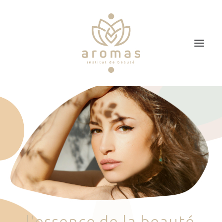
Accueil
Soins
Je veux faire un bon cadeau
Plan d’accès
Prendre RDV
l
'
e
s
s
e
n
c
e
d
e
l
a
b
e
a
u
t
é