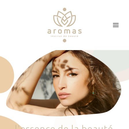
Accueil
Soins
Je veux faire un bon cadeau
Plan d’accès
Prendre RDV
l
'
e
s
s
e
n
c
e
d
e
l
a
b
e
a
u
t
é