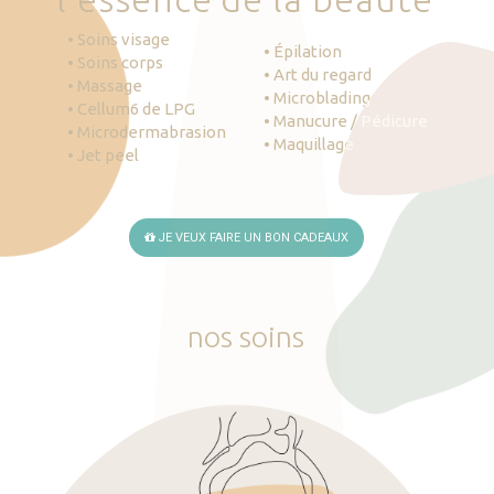
• Soins visage
• Épilation
• Soins corps
• Art du regard
• Massage
• Microblading
• Cellum6 de LPG
• Manucure / Pédicure
• Microdermabrasion
• Maquillage
• Jet peel
JE VEUX FAIRE UN BON CADEAUX
nos
soins