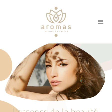
Accueil
Soins
Je veux faire un bon cadeau
Plan d’accès
Prendre RDV
l
'
e
s
s
e
n
c
e
d
e
l
a
b
e
a
u
t
é