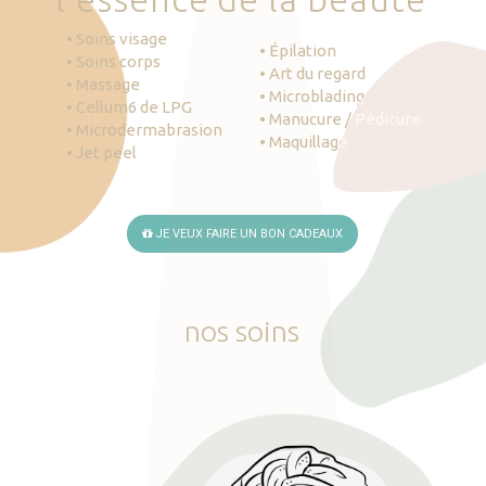
• Soins visage
• Épilation
• Soins corps
• Art du regard
• Massage
• Microblading
• Cellum6 de LPG
• Manucure / Pédicure
• Microdermabrasion
• Maquillage
• Jet peel
JE VEUX FAIRE UN BON CADEAUX
nos
soins