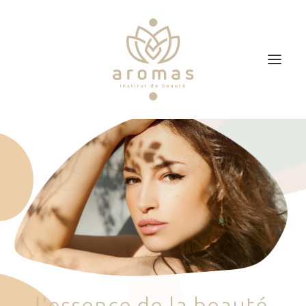
Accueil
Soins
Je veux faire un bon cadeau
Plan d’accès
Prendre RDV
l
'
e
s
s
e
n
c
e
d
e
l
a
b
e
a
u
t
é