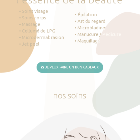
• Soins visage
• Épilation
• Soins corps
• Art du regard
• Massage
• Microblading
• Cellum6 de LPG
• Manucure / Pédicure
• Microdermabrasion
• Maquillage
• Jet peel
JE VEUX FAIRE UN BON CADEAUX
nos
soins